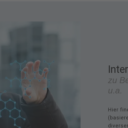
Inte
zu Be
u.a.
Hier fi
(basier
diverse