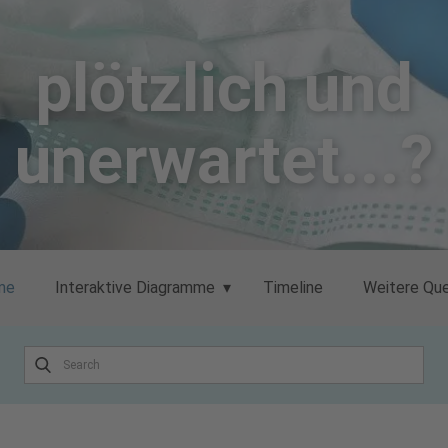
plötzlich un​d
unerwartet...?
me
Interaktive Diagramme
Timeline
Weitere Que