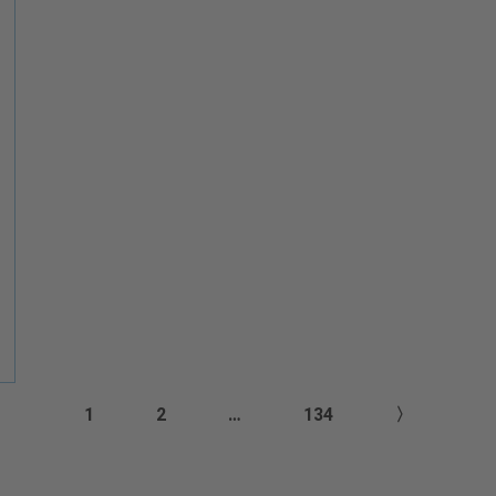
1
2
…
134
〉