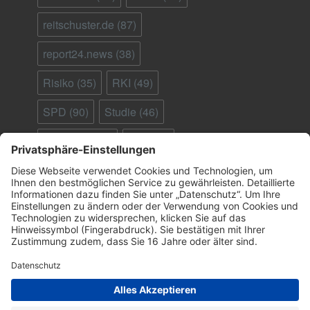
reitschuster.de
(87)
report24.news
(38)
Risiko
(35)
RKI
(49)
SPD
(90)
Studie
(46)
Südafrika
(28)
Tod
(90)
Ungeimpfte
(95)
Virus
(29)
welt.de
(33)
WHO
(41)
Österreich
(25)