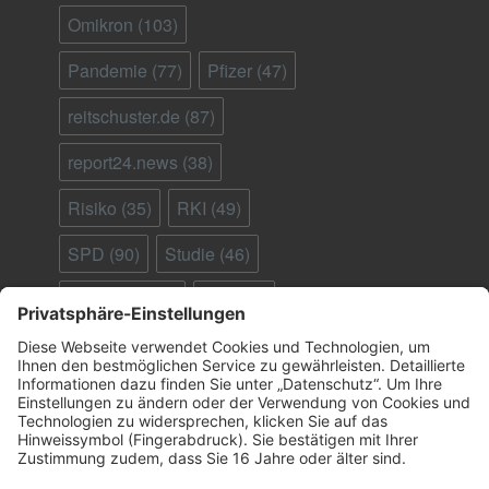
Omikron
(103)
Pandemie
(77)
Pfizer
(47)
reitschuster.de
(87)
report24.news
(38)
Risiko
(35)
RKI
(49)
SPD
(90)
Studie
(46)
Südafrika
(28)
Tod
(90)
Ungeimpfte
(95)
Virus
(29)
welt.de
(33)
WHO
(41)
Österreich
(25)