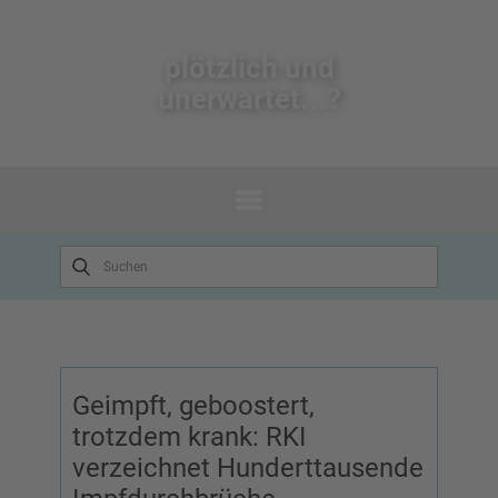
plötzlich un​d
unerwartet...?
Geimpft, geboostert,
trotzdem krank: RKI
verzeichnet Hunderttausende