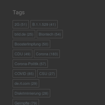
Tags
2G
(51)
B.1.1.529
(41)
bild.de
(25)
Biontech
(54)
BoosterImpfung
(50)
CDU
(49)
Corona
(183)
Corona-Politik
(57)
COVID
(85)
CSU
(27)
de.rt.com
(29)
Diskriminierung
(28)
Geimpfte
(79)