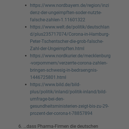
https://www.nordbayern.de/region/inzi
denz-der-ungeimpften-soder-nutzte-
falsche-zahlen-1.11601322
https://www.welt.de/politik/deutschlan
d/plus235717074/Corona-in-Hamburg-
Peter-Tschentscher-die-grob-falsche-
Zahl-der-Ungeimpften.html
https://www.nordkurier.de/mecklenburg
-vorpommern/verzerrte-corona-zahlen-
bringen-schwesig-in-bedraengnis-
1446725801.html
https://www.bild.de/bild-
plus/politik/inland/politik-inland/bild-
umfrage-bei-den-
gesundheitsministerien-zeigt-bis-zu-29-
prozent-der-corona-t-78857894
6. …dass Pharma-Firmen die deutschen