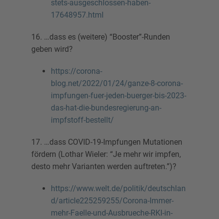
stets-ausgeschlossen-haben-
17648957.html
16. …dass es (weitere) “Booster”-Runden
geben wird?
https://corona-
blog.net/2022/01/24/ganze-8-corona-
impfungen-fuer-jeden-buerger-bis-2023-
das-hat-die-bundesregierung-an-
impfstoff-bestellt/
17. …dass COVID-19-Impfungen Mutationen
fördern (Lothar Wieler: “Je mehr wir impfen,
desto mehr Varianten werden auftreten.”)?
https://www.welt.de/politik/deutschlan
d/article225259255/Corona-Immer-
mehr-Faelle-und-Ausbrueche-RKI-in-