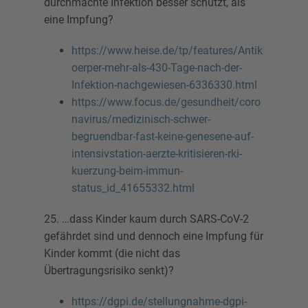
durchmachte Infektion besser schützt, als
eine Impfung?
https://www.heise.de/tp/features/Antik
oerper-mehr-als-430-Tage-nach-der-
Infektion-nachgewiesen-6336330.html
https://www.focus.de/gesundheit/coro
navirus/medizinisch-schwer-
begruendbar-fast-keine-genesene-auf-
intensivstation-aerzte-kritisieren-rki-
kuerzung-beim-immun-
status_id_41655332.html
25. …dass Kinder kaum durch SARS-CoV-2
gefährdet sind und dennoch eine Impfung für
Kinder kommt (die nicht das
Übertragungsrisiko senkt)?
https://dgpi.de/stellungnahme-dgpi-