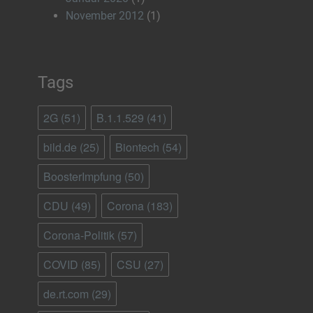
November 2012
(1)
Tags
2G
(51)
B.1.1.529
(41)
bild.de
(25)
Biontech
(54)
BoosterImpfung
(50)
CDU
(49)
Corona
(183)
Corona-Politik
(57)
COVID
(85)
CSU
(27)
de.rt.com
(29)