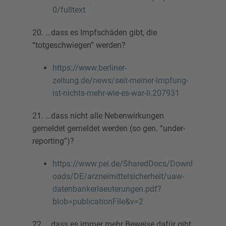
0/fulltext
20. …dass es Impfschäden gibt, die
“totgeschwiegen” werden?
https://www.berliner-
zeitung.de/news/seit-meiner-impfung-
ist-nichts-mehr-wie-es-war-li.207931
21. …dass nicht alle Nebenwirkungen
gemeldet gemeldet werden (so gen. “under-
reporting”)?
https://www.pei.de/SharedDocs/Downl
oads/DE/arzneimittelsicherheit/uaw-
datenbankerlaeuterungen.pdf?
blob=publicationFile&v=2
22. …dass es immer mehr Beweise dafür gibt,