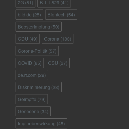
2G
(51)
B.1.1.529
(41)
bild.de
(25)
Biontech
(54)
BoosterImpfung
(50)
CDU
(49)
Corona
(183)
Corona-Politik
(57)
COVID
(85)
CSU
(27)
de.rt.com
(29)
Diskriminierung
(28)
Geimpfte
(79)
Genesene
(34)
Impfnebenwirkung
(48)