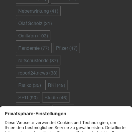
Nebenwirkung
(41)
Olaf Scholz
(31)
Omikron
(103)
Pandemie
(77)
Pfizer
(47)
reitschuster.de
(87)
report24.news
(38)
Risiko
(35)
RKI
(49)
SPD
(90)
Studie
(46)
Südafrika
(28)
Tod
(90)
Ungeimpfte
(95)