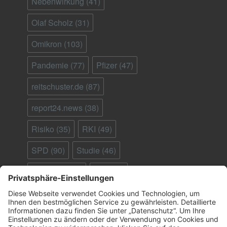
Nebenwirkung
(41)
Olaf Scholz
(31)
Omikron
(103)
Pandemie
(77)
Pfizer
(47)
reitschuster.de
(87)
report24.news
(38)
Risiko
(35)
RKI
(49)
SPD
(90)
Studie
(46)
Südafrika
(28)
Tod
(90)
Ungeimpfte
(95)
Virus
(29)
welt.de
(33)