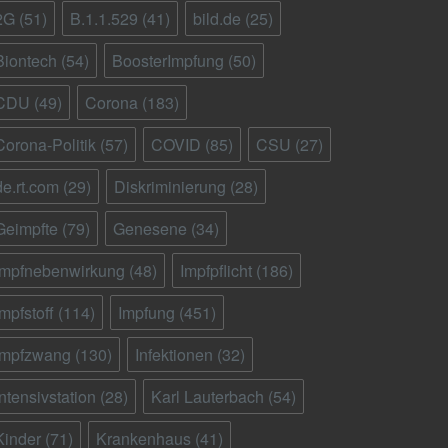
2G
(51)
B.1.1.529
(41)
bild.de
(25)
Biontech
(54)
BoosterImpfung
(50)
CDU
(49)
Corona
(183)
Corona-Politik
(57)
COVID
(85)
CSU
(27)
de.rt.com
(29)
Diskriminierung
(28)
Geimpfte
(79)
Genesene
(34)
Impfnebenwirkung
(48)
Impfpflicht
(186)
Impfstoff
(114)
Impfung
(451)
Impfzwang
(130)
Infektionen
(32)
Intensivstation
(28)
Karl Lauterbach
(54)
Kinder
(71)
Krankenhaus
(41)