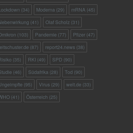
Lockdown
(34)
Moderna
(29)
mRNA
(45)
Nebenwirkung
(41)
Olaf Scholz
(31)
Omikron
(103)
Pandemie
(77)
Pfizer
(47)
reitschuster.de
(87)
report24.news
(38)
Risiko
(35)
RKI
(49)
SPD
(90)
Studie
(46)
Südafrika
(28)
Tod
(90)
Ungeimpfte
(95)
Virus
(29)
welt.de
(33)
WHO
(41)
Österreich
(25)