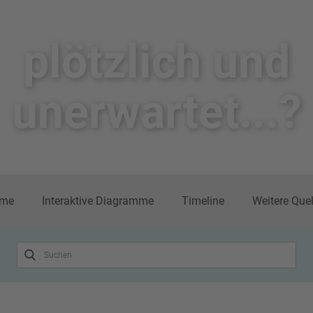
plötzlich un​d
unerwartet...?
me
Interaktive Diagramme
Timeline
Weitere Que