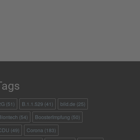
Tags
2G
(51)
B.1.1.529
(41)
bild.de
(25)
Biontech
(54)
BoosterImpfung
(50)
CDU
(49)
Corona
(183)