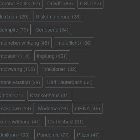
Corona-Politik
(57)
COVID
(85)
CSU
(27)
de.rt.com
(29)
Diskriminierung
(28)
Geimpfte
(79)
Genesene
(34)
Impfnebenwirkung
(48)
Impfpflicht
(186)
Impfstoff
(114)
Impfung
(451)
Impfzwang
(130)
Infektionen
(32)
Intensivstation
(28)
Karl Lauterbach
(54)
Kinder
(71)
Krankenhaus
(41)
Lockdown
(34)
Moderna
(29)
mRNA
(45)
Nebenwirkung
(41)
Olaf Scholz
(31)
Omikron
(103)
Pandemie
(77)
Pfizer
(47)