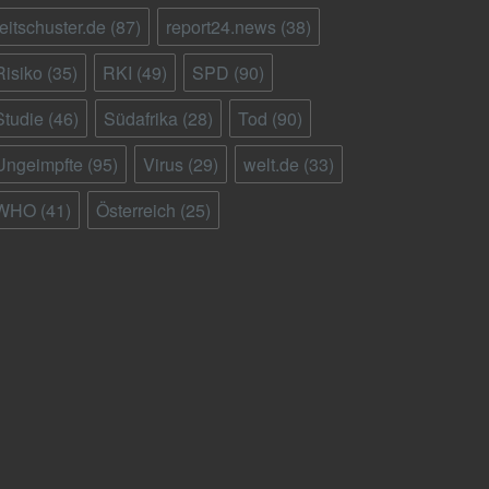
reitschuster.de
(87)
report24.news
(38)
Risiko
(35)
RKI
(49)
SPD
(90)
Studie
(46)
Südafrika
(28)
Tod
(90)
Ungeimpfte
(95)
Virus
(29)
welt.de
(33)
WHO
(41)
Österreich
(25)