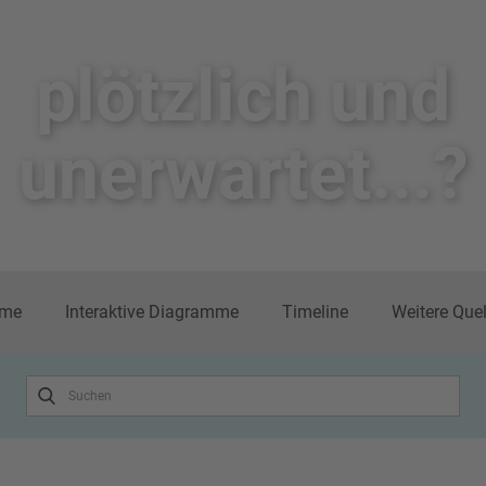
plötzlich un​d
unerwartet...?
me
Interaktive Diagramme
Timeline
Weitere Que