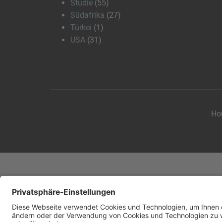
Studie
(55)
Südafrika
(27)
Türkei
(1)
USA
(31)
Ho