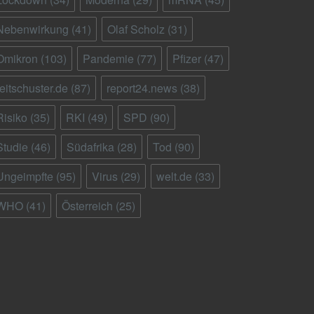
Nebenwirkung
(41)
Olaf Scholz
(31)
Omikron
(103)
Pandemie
(77)
Pfizer
(47)
reitschuster.de
(87)
report24.news
(38)
Risiko
(35)
RKI
(49)
SPD
(90)
Studie
(46)
Südafrika
(28)
Tod
(90)
Ungeimpfte
(95)
Virus
(29)
welt.de
(33)
WHO
(41)
Österreich
(25)