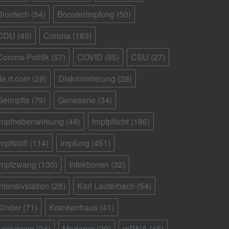
Biontech
(54)
BoosterImpfung
(50)
CDU
(49)
Corona
(183)
Corona-Politik
(57)
COVID
(85)
CSU
(27)
de.rt.com
(29)
Diskriminierung
(28)
Geimpfte
(79)
Genesene
(34)
Impfnebenwirkung
(48)
Impfpflicht
(186)
Impfstoff
(114)
Impfung
(451)
Impfzwang
(130)
Infektionen
(32)
Intensivstation
(28)
Karl Lauterbach
(54)
Kinder
(71)
Krankenhaus
(41)
Lockdown
(34)
Moderna
(29)
mRNA
(45)