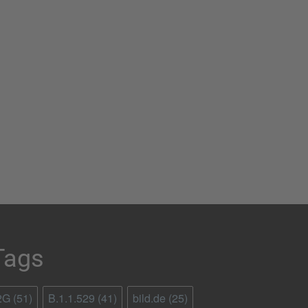
Tags
2G
(51)
B.1.1.529
(41)
bild.de
(25)