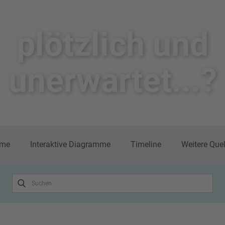
plötzlich un​d
unerwartet...?
me
Interaktive Diagramme
Timeline
Weitere Que