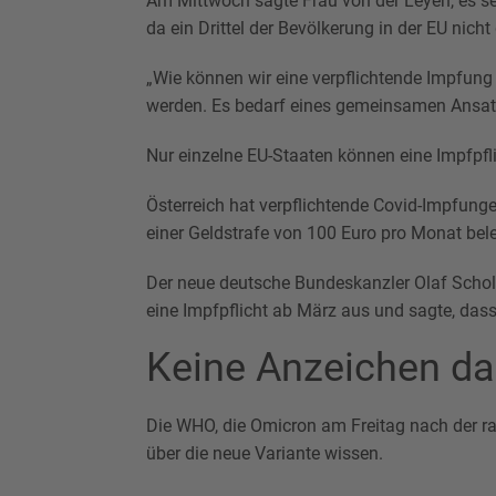
Am Mittwoch sagte Frau von der Leyen, es se
da ein Drittel der Bevölkerung in der EU nicht
„Wie können wir eine verpflichtende Impfung
werden. Es bedarf eines gemeinsamen Ansatze
Nur einzelne EU-Staaten können eine Impfpfl
Österreich hat verpflichtende Covid-Impfung
einer Geldstrafe von 100 Euro pro Monat bele
Der neue deutsche Bundeskanzler Olaf Scholz 
eine Impfpflicht ab März aus und sagte, das
Keine Anzeichen daf
Die WHO, die Omicron am Freitag nach der ra
über die neue Variante wissen.