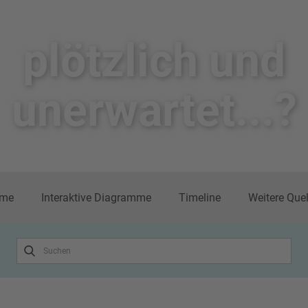
plötzlich un​d
unerwartet...?
me
Interaktive Diagramme
Timeline
Weitere Que