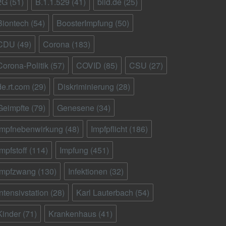
2G
(51)
B.1.1.529
(41)
bild.de
(25)
Biontech
(54)
BoosterImpfung
(50)
CDU
(49)
Corona
(183)
Corona-Politik
(57)
COVID
(85)
CSU
(27)
de.rt.com
(29)
Diskriminierung
(28)
Geimpfte
(79)
Genesene
(34)
Impfnebenwirkung
(48)
Impfpflicht
(186)
Impfstoff
(114)
Impfung
(451)
Impfzwang
(130)
Infektionen
(32)
Intensivstation
(28)
Karl Lauterbach
(54)
Kinder
(71)
Krankenhaus
(41)