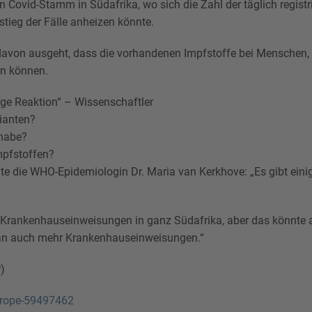
Covid-Stamm in Südafrika, wo sich die Zahl der täglich registr
tieg der Fälle anheizen könnte.
 davon ausgeht, dass die vorhandenen Impfstoffe bei Menschen, di
n können.
nge Reaktion“ – Wissenschaftler
rianten?
 habe?
Impfstoffen?
te die WHO-Epidemiologin Dr. Maria van Kerkhove: „Es gibt einig
Krankenhauseinweisungen in ganz Südafrika, aber das könnte all
man auch mehr Krankenhauseinweisungen.“
)
urope-59497462