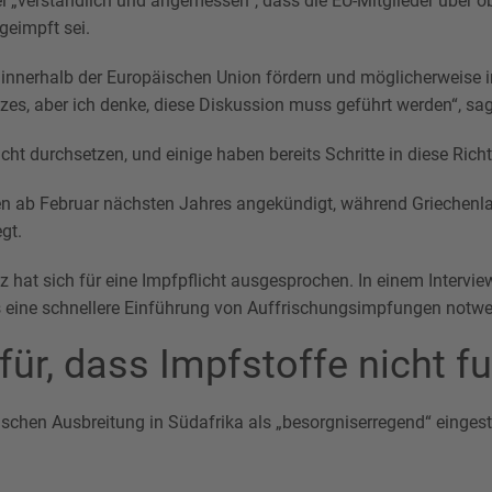
i „verständlich und angemessen“, dass die EU-Mitglieder über ob
 geimpft sei.
 innerhalb der Europäischen Union fördern und möglicherweise 
s, aber ich denke, diese Diskussion muss geführt werden“, sagt
icht durchsetzen, und einige haben bereits Schritte in diese Ri
en ab Februar nächsten Jahres angekündigt, während Griechenla
gt.
hat sich für eine Impfpflicht ausgesprochen. In einem Interview
s eine schnellere Einführung von Auffrischungsimpfungen notwe
ür, dass Impfstoffe nicht f
schen Ausbreitung in Südafrika als „besorgniserregend“ eingest