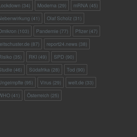
Lockdown
(34)
Moderna
(29)
mRNA
(45)
Nebenwirkung
(41)
Olaf Scholz
(31)
Omikron
(103)
Pandemie
(77)
Pfizer
(47)
reitschuster.de
(87)
report24.news
(38)
Risiko
(35)
RKI
(49)
SPD
(90)
Studie
(46)
Südafrika
(28)
Tod
(90)
Ungeimpfte
(95)
Virus
(29)
welt.de
(33)
WHO
(41)
Österreich
(25)