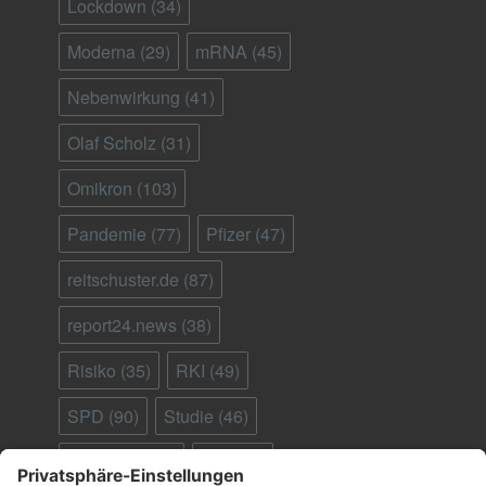
Lockdown
(34)
Moderna
(29)
mRNA
(45)
Nebenwirkung
(41)
Olaf Scholz
(31)
Omikron
(103)
Pandemie
(77)
Pfizer
(47)
reitschuster.de
(87)
report24.news
(38)
Risiko
(35)
RKI
(49)
SPD
(90)
Studie
(46)
Südafrika
(28)
Tod
(90)