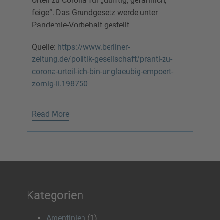
Urteil zu Corona für „dürftig, gefährlich,
feige“. Das Grundgesetz werde unter
Pandemie-Vorbehalt gestellt.
Quelle:
https://www.berliner-
zeitung.de/politik-gesellschaft/prantl-zu-
corona-urteil-ich-bin-unglaeubig-empoert-
zornig-li.198750
Read More
Kategorien
Argentinien
(1)