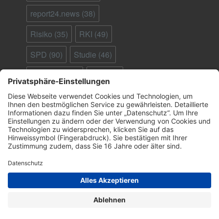
report24.news
(38)
Risiko
(35)
RKI
(49)
SPD
(90)
Studie
(46)
Südafrika
(28)
Tod
(90)
Ungeimpfte
(95)
Virus
(29)
welt.de
(33)
WHO
(41)
Österreich
(25)