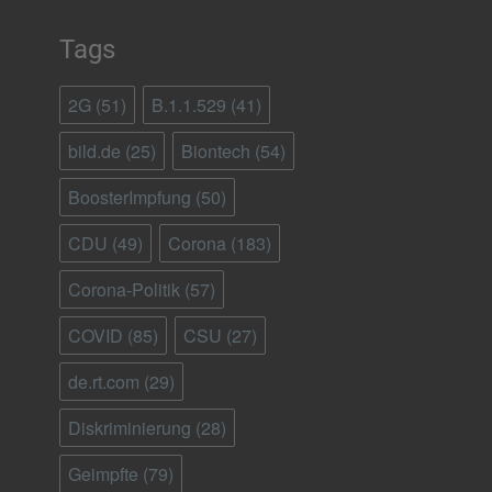
Tags
2G
(51)
B.1.1.529
(41)
bild.de
(25)
Biontech
(54)
BoosterImpfung
(50)
CDU
(49)
Corona
(183)
Corona-Politik
(57)
COVID
(85)
CSU
(27)
de.rt.com
(29)
Diskriminierung
(28)
Geimpfte
(79)