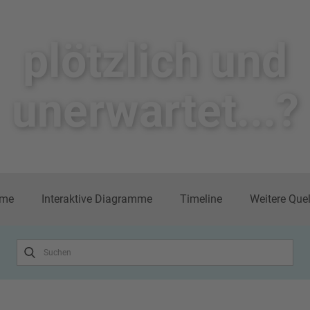
plötzlich un​d
unerwartet...?
me
Interaktive Diagramme
Timeline
Weitere Que