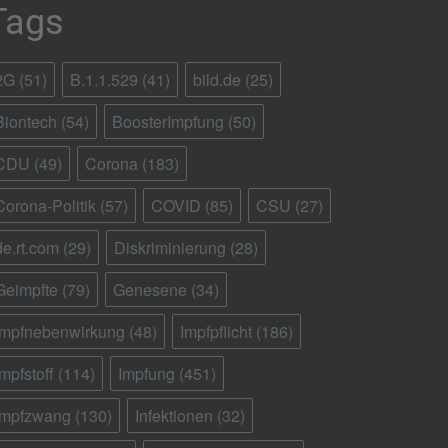
Tags
2G
(51)
B.1.1.529
(41)
bild.de
(25)
Biontech
(54)
BoosterImpfung
(50)
CDU
(49)
Corona
(183)
Corona-Politik
(57)
COVID
(85)
CSU
(27)
de.rt.com
(29)
Diskriminierung
(28)
Geimpfte
(79)
Genesene
(34)
Impfnebenwirkung
(48)
Impfpflicht
(186)
Impfstoff
(114)
Impfung
(451)
Impfzwang
(130)
Infektionen
(32)