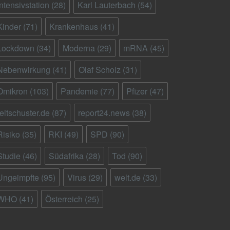
Intensivstation
(28)
Karl Lauterbach
(54)
Kinder
(71)
Krankenhaus
(41)
Lockdown
(34)
Moderna
(29)
mRNA
(45)
Nebenwirkung
(41)
Olaf Scholz
(31)
Omikron
(103)
Pandemie
(77)
Pfizer
(47)
reitschuster.de
(87)
report24.news
(38)
Risiko
(35)
RKI
(49)
SPD
(90)
Studie
(46)
Südafrika
(28)
Tod
(90)
Ungeimpfte
(95)
Virus
(29)
welt.de
(33)
WHO
(41)
Österreich
(25)