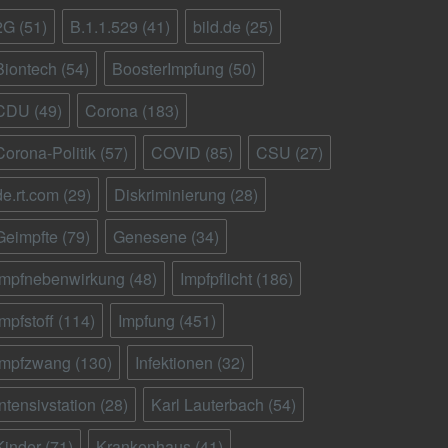
2G
(51)
B.1.1.529
(41)
bild.de
(25)
Biontech
(54)
BoosterImpfung
(50)
CDU
(49)
Corona
(183)
Corona-Politik
(57)
COVID
(85)
CSU
(27)
de.rt.com
(29)
Diskriminierung
(28)
Geimpfte
(79)
Genesene
(34)
Impfnebenwirkung
(48)
Impfpflicht
(186)
Impfstoff
(114)
Impfung
(451)
Impfzwang
(130)
Infektionen
(32)
Intensivstation
(28)
Karl Lauterbach
(54)
Kinder
(71)
Krankenhaus
(41)