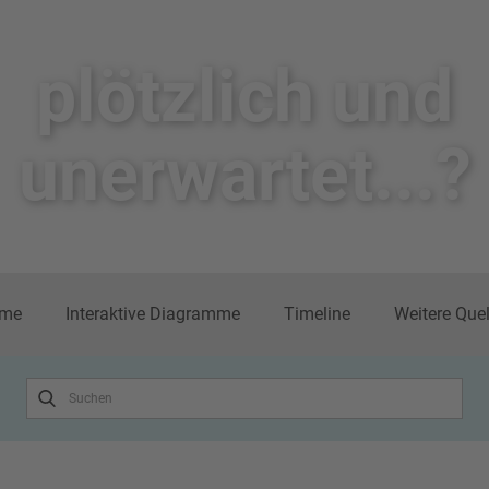
plötzlich un​d
unerwartet...?
me
Interaktive Diagramme
Timeline
Weitere Que