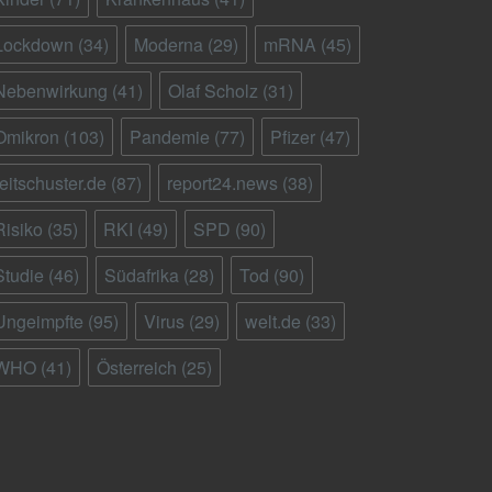
Lockdown
(34)
Moderna
(29)
mRNA
(45)
Nebenwirkung
(41)
Olaf Scholz
(31)
Omikron
(103)
Pandemie
(77)
Pfizer
(47)
reitschuster.de
(87)
report24.news
(38)
Risiko
(35)
RKI
(49)
SPD
(90)
Studie
(46)
Südafrika
(28)
Tod
(90)
Ungeimpfte
(95)
Virus
(29)
welt.de
(33)
WHO
(41)
Österreich
(25)