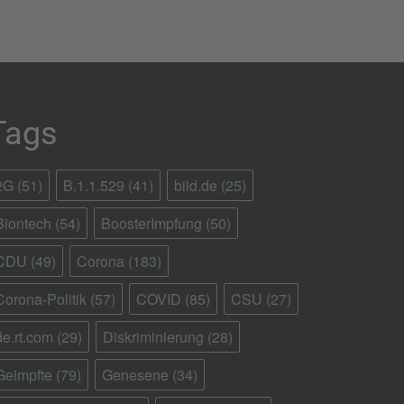
Tags
2G
(51)
B.1.1.529
(41)
bild.de
(25)
Biontech
(54)
BoosterImpfung
(50)
CDU
(49)
Corona
(183)
Corona-Politik
(57)
COVID
(85)
CSU
(27)
de.rt.com
(29)
Diskriminierung
(28)
Geimpfte
(79)
Genesene
(34)