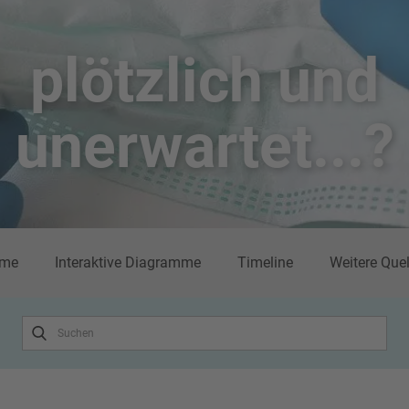
plötzlich un​d
unerwartet...?
me
Interaktive Diagramme
Timeline
Weitere Que