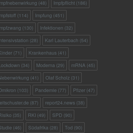
Impfnebenwirkung
(48)
Impfpflicht
(186)
Impfstoff
(114)
Impfung
(451)
Impfzwang
(130)
Infektionen
(32)
Intensivstation
(28)
Karl Lauterbach
(54)
Kinder
(71)
Krankenhaus
(41)
Lockdown
(34)
Moderna
(29)
mRNA
(45)
Nebenwirkung
(41)
Olaf Scholz
(31)
Omikron
(103)
Pandemie
(77)
Pfizer
(47)
reitschuster.de
(87)
report24.news
(38)
Risiko
(35)
RKI
(49)
SPD
(90)
Studie
(46)
Südafrika
(28)
Tod
(90)