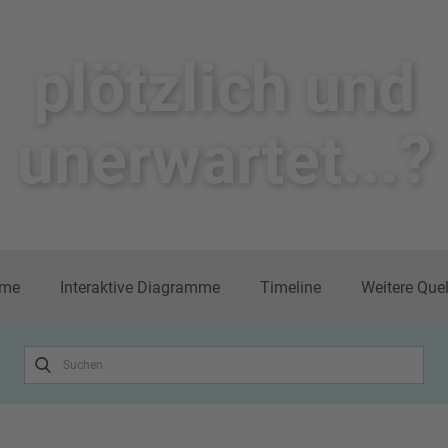
plötzlich un​d
unerwartet...?
me
Interaktive Diagramme
Timeline
Weitere Que