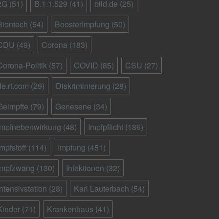
2G
(51)
B.1.1.529
(41)
bild.de
(25)
Biontech
(54)
BoosterImpfung
(50)
CDU
(49)
Corona
(183)
Corona-Politik
(57)
COVID
(85)
CSU
(27)
de.rt.com
(29)
Diskriminierung
(28)
Geimpfte
(79)
Genesene
(34)
Impfnebenwirkung
(48)
Impfpflicht
(186)
Impfstoff
(114)
Impfung
(451)
Impfzwang
(130)
Infektionen
(32)
Intensivstation
(28)
Karl Lauterbach
(54)
Kinder
(71)
Krankenhaus
(41)