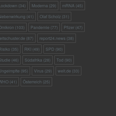
Lockdown
(34)
Moderna
(29)
mRNA
(45)
Nebenwirkung
(41)
Olaf Scholz
(31)
Omikron
(103)
Pandemie
(77)
Pfizer
(47)
reitschuster.de
(87)
report24.news
(38)
Risiko
(35)
RKI
(49)
SPD
(90)
Studie
(46)
Südafrika
(28)
Tod
(90)
Ungeimpfte
(95)
Virus
(29)
welt.de
(33)
WHO
(41)
Österreich
(25)