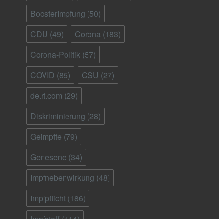
BoosterImpfung
(50)
CDU
(49)
Corona
(183)
Corona-Politik
(57)
COVID
(85)
CSU
(27)
de.rt.com
(29)
Diskriminierung
(28)
Geimpfte
(79)
Genesene
(34)
Impfnebenwirkung
(48)
Impfpflicht
(186)
Impfstoff
(114)