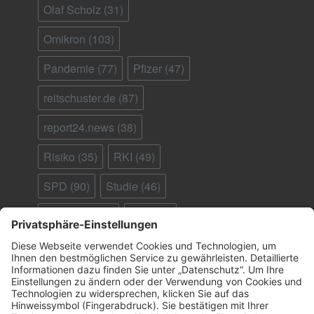
Olaf Scholz
(31)
Omikron
(103)
Pandemie
(77)
Pfizer
(47)
reitschuster.de
(87)
report24.news
(38)
Risiko
(35)
RKI
(49)
SPD
(90)
Studie
(46)
Südafrika
(28)
Tod
(90)
Ungeimpfte
(95)
Virus
(29)
welt.de
(33)
WHO
(41)
Österreich
(25)