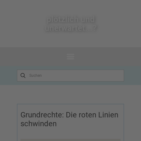
plötzlich un​d
unerwartet...?
Grundrechte: Die roten Linien
schwinden