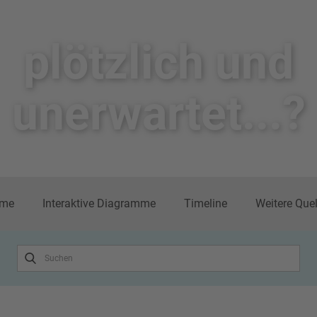
plötzlich un​d
unerwartet...?
me
Interaktive Diagramme
Timeline
Weitere Que