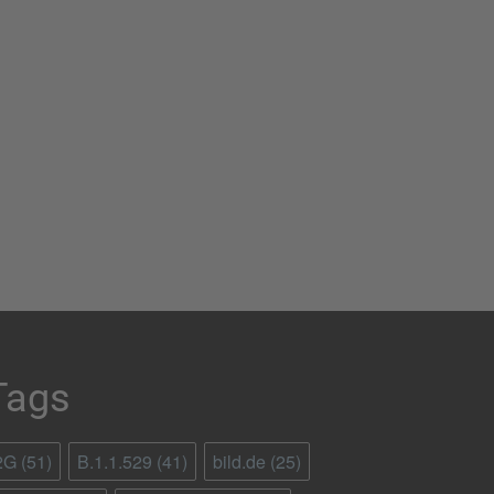
Tags
2G
(51)
B.1.1.529
(41)
bild.de
(25)