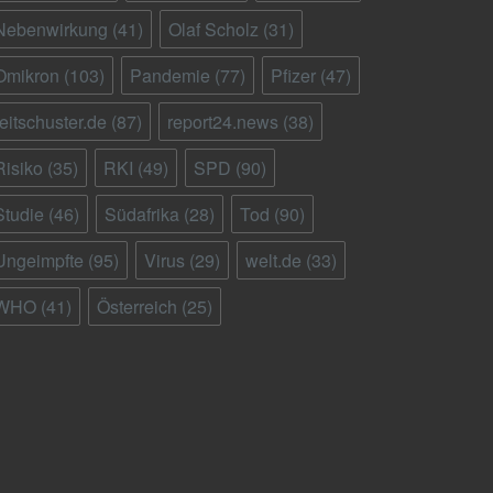
Nebenwirkung
(41)
Olaf Scholz
(31)
Omikron
(103)
Pandemie
(77)
Pfizer
(47)
reitschuster.de
(87)
report24.news
(38)
Risiko
(35)
RKI
(49)
SPD
(90)
Studie
(46)
Südafrika
(28)
Tod
(90)
Ungeimpfte
(95)
Virus
(29)
welt.de
(33)
WHO
(41)
Österreich
(25)