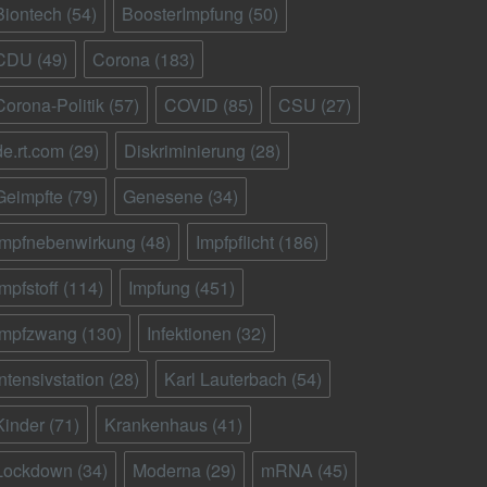
Biontech
(54)
BoosterImpfung
(50)
CDU
(49)
Corona
(183)
Corona-Politik
(57)
COVID
(85)
CSU
(27)
de.rt.com
(29)
Diskriminierung
(28)
Geimpfte
(79)
Genesene
(34)
Impfnebenwirkung
(48)
Impfpflicht
(186)
Impfstoff
(114)
Impfung
(451)
Impfzwang
(130)
Infektionen
(32)
Intensivstation
(28)
Karl Lauterbach
(54)
Kinder
(71)
Krankenhaus
(41)
Lockdown
(34)
Moderna
(29)
mRNA
(45)