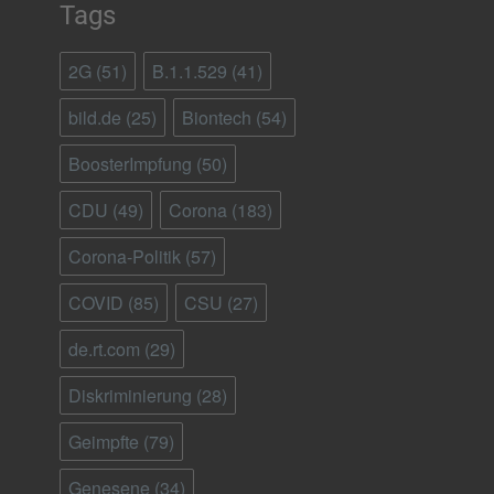
Tags
2G
(51)
B.1.1.529
(41)
bild.de
(25)
Biontech
(54)
BoosterImpfung
(50)
CDU
(49)
Corona
(183)
Corona-Politik
(57)
COVID
(85)
CSU
(27)
de.rt.com
(29)
Diskriminierung
(28)
Geimpfte
(79)
Genesene
(34)