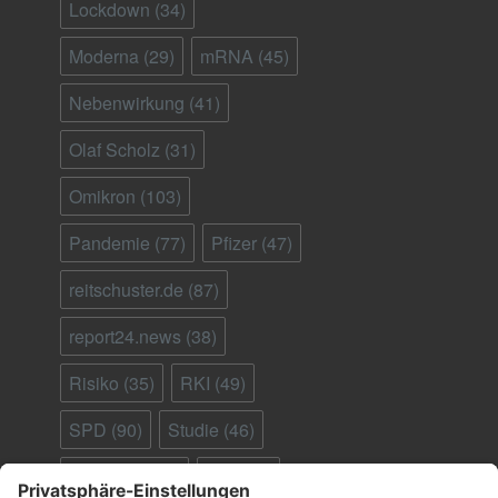
Lockdown
(34)
Moderna
(29)
mRNA
(45)
Nebenwirkung
(41)
Olaf Scholz
(31)
Omikron
(103)
Pandemie
(77)
Pfizer
(47)
reitschuster.de
(87)
report24.news
(38)
Risiko
(35)
RKI
(49)
SPD
(90)
Studie
(46)
Südafrika
(28)
Tod
(90)