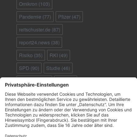
Omikron
(103)
Pandemie
(77)
Pfizer
(47)
reitschuster.de
(87)
report24.news
(38)
Risiko
(35)
RKI
(49)
SPD
(90)
Studie
(46)
Südafrika
(28)
Tod
(90)
Ungeimpfte
(95)
Virus
(29)
welt.de
(33)
WHO
(41)
Österreich
(25)