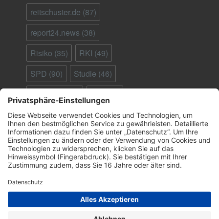
reitschuster.de
(87)
report24.news
(38)
Risiko
(35)
RKI
(49)
SPD
(90)
Studie
(46)
Südafrika
(28)
Tod
(90)
Ungeimpfte
(95)
Virus
(29)
welt.de
(33)
WHO
(41)
Österreich
(25)