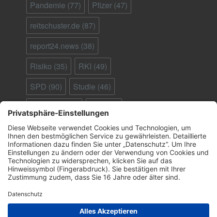
Pandemie
(77)
Pfizer
(47)
reitschuster.de
(87)
report24.news
(38)
Risiko
(35)
RKI
(49)
SPD
(90)
Studie
(46)
Südafrika
(28)
Tod
(90)
Ungeimpfte
(95)
Virus
(29)
welt.de
(33)
WHO
(41)
Österreich
(25)