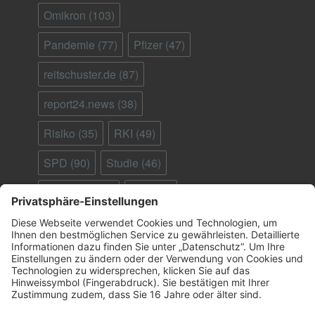
Omikron
(103)
Pandemie
(77)
Pfizer
(47)
reitschuster.de
(87)
report24.news
(38)
Risiko
(35)
RKI
(49)
SPD
(90)
Studie
(46)
Südafrika
(28)
Tod
(90)
Ungeimpfte
(95)
Virus
(29)
welt.de
(33)
WHO
(41)
Österreich
(25)