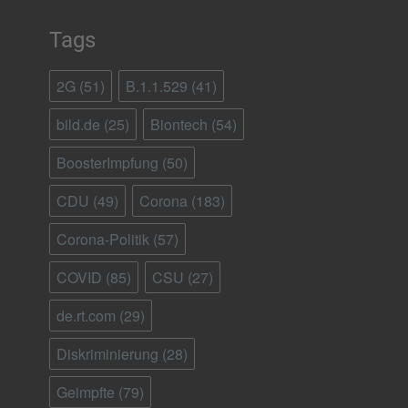
Tags
2G
(51)
B.1.1.529
(41)
bild.de
(25)
Biontech
(54)
BoosterImpfung
(50)
CDU
(49)
Corona
(183)
Corona-Politik
(57)
COVID
(85)
CSU
(27)
de.rt.com
(29)
Diskriminierung
(28)
Geimpfte
(79)