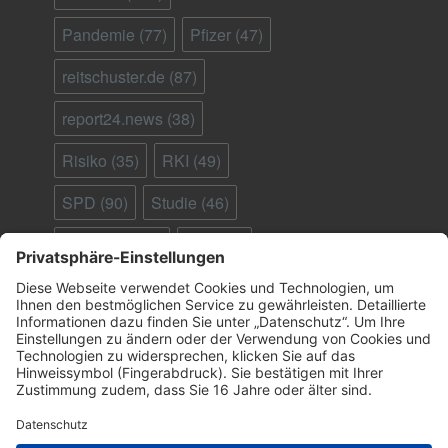
Pandemie
(77)
Pfizer
(47)
reitschuster.de
(87)
report24.news
(38)
Risiko
(35)
RKI
(49)
SPD
(90)
Studie
(46)
Südafrika
(28)
Tod
(90)
Ungeimpfte
(95)
Virus
(29)
welt.de
(33)
WHO
(41)
Österreich
(25)