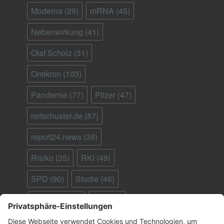
Moderna
(29)
mRNA
(45)
Nebenwirkung
(41)
Olaf Scholz
(31)
Omikron
(103)
Pandemie
(77)
Pfizer
(47)
reitschuster.de
(87)
report24.news
(38)
Risiko
(35)
RKI
(49)
SPD
(90)
Studie
(46)
Südafrika
(28)
Tod
(90)
Ungeimpfte
(95)