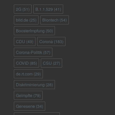
2G
(51)
B.1.1.529
(41)
bild.de
(25)
Biontech
(54)
BoosterImpfung
(50)
CDU
(49)
Corona
(183)
Corona-Politik
(57)
COVID
(85)
CSU
(27)
de.rt.com
(29)
Diskriminierung
(28)
Geimpfte
(79)
Genesene
(34)