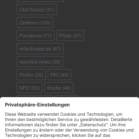
Olaf Scholz
(31)
Omikron
(103)
Pandemie
(77)
Pfizer
(47)
reitschuster.de
(87)
report24.news
(38)
Risiko
(35)
RKI
(49)
SPD
(90)
Studie
(46)
Südafrika
(28)
Tod
(90)
Ungeimpfte
(95)
Virus
(29)
welt.de
(33)