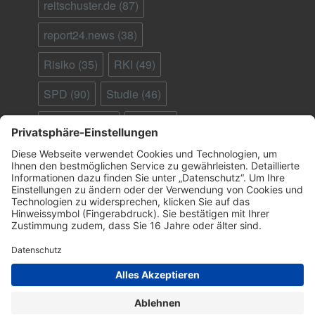
reitschuster.de
(87)
report24.news
(38)
Risiko
(35)
RKI
(49)
SPD
(90)
Studie
(46)
Südafrika
(28)
Tod
(90)
Ungeimpfte
(95)
Virus
(29)
welt.de
(33)
WHO
(41)
Österreich
(25)