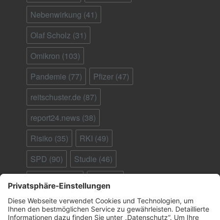
Nebenwirkung
(41)
Olaf Scholz
(31)
Omikron
(103)
Pandemie
(77)
Pfizer
(47)
reitschuster.de
(87)
report24.news
(38)
Risiko
(35)
RKI
(49)
SPD
(90)
Studie
(46)
Südafrika
(28)
Tod
(90)
Ungeimpfte
(95)