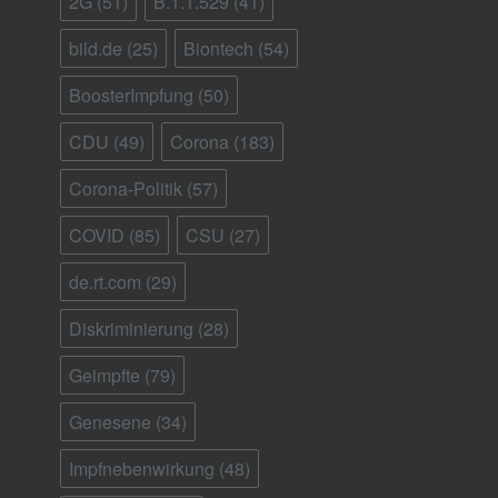
2G
(51)
B.1.1.529
(41)
bild.de
(25)
Biontech
(54)
BoosterImpfung
(50)
CDU
(49)
Corona
(183)
Corona-Politik
(57)
COVID
(85)
CSU
(27)
de.rt.com
(29)
Diskriminierung
(28)
Geimpfte
(79)
Genesene
(34)
Impfnebenwirkung
(48)