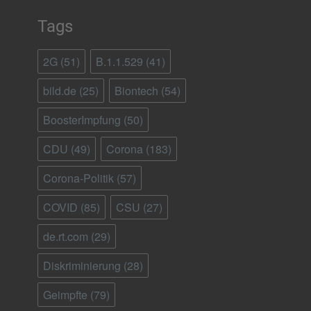
Tags
2G
(51)
B.1.1.529
(41)
bild.de
(25)
Biontech
(54)
BoosterImpfung
(50)
CDU
(49)
Corona
(183)
Corona-Politik
(57)
COVID
(85)
CSU
(27)
de.rt.com
(29)
Diskriminierung
(28)
Geimpfte
(79)