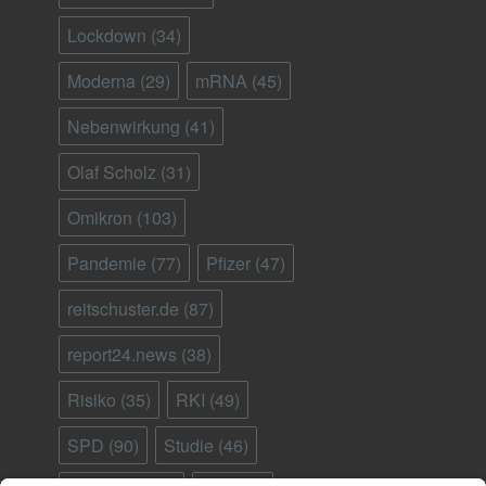
Lockdown
(34)
Moderna
(29)
mRNA
(45)
Nebenwirkung
(41)
Olaf Scholz
(31)
Omikron
(103)
Pandemie
(77)
Pfizer
(47)
reitschuster.de
(87)
report24.news
(38)
Risiko
(35)
RKI
(49)
SPD
(90)
Studie
(46)