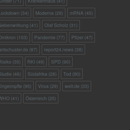
Kinder
(71)
Krankenhaus
(41)
Lockdown
(34)
Moderna
(29)
mRNA
(45)
Nebenwirkung
(41)
Olaf Scholz
(31)
Omikron
(103)
Pandemie
(77)
Pfizer
(47)
reitschuster.de
(87)
report24.news
(38)
Risiko
(35)
RKI
(49)
SPD
(90)
Studie
(46)
Südafrika
(28)
Tod
(90)
Ungeimpfte
(95)
Virus
(29)
welt.de
(33)
WHO
(41)
Österreich
(25)