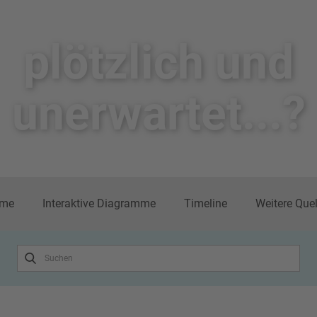
plötzlich un​d
unerwartet...?
me
Interaktive Diagramme
Timeline
Weitere Que