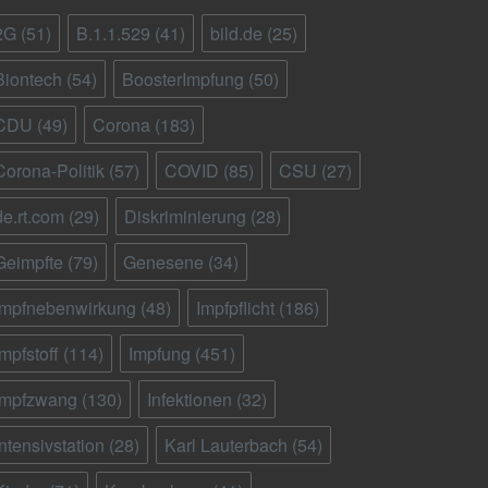
2G
(51)
B.1.1.529
(41)
bild.de
(25)
Biontech
(54)
BoosterImpfung
(50)
CDU
(49)
Corona
(183)
Corona-Politik
(57)
COVID
(85)
CSU
(27)
de.rt.com
(29)
Diskriminierung
(28)
Geimpfte
(79)
Genesene
(34)
Impfnebenwirkung
(48)
Impfpflicht
(186)
Impfstoff
(114)
Impfung
(451)
Impfzwang
(130)
Infektionen
(32)
Intensivstation
(28)
Karl Lauterbach
(54)