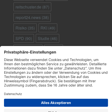
reitschuster.de
(87)
report24.news
(38)
Risiko
(35)
RKI
(49)
SPD
(90)
Studie
(46)
Südafrika
(28)
Tod
(90)
Ungeimpfte
(95)
Virus
(29)
welt.de
(33)
WHO
(41)
Österreich
(25)