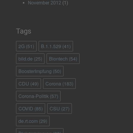
November 2012
(1)
Tags
2G
(51)
B.1.1.529
(41)
bild.de
(25)
Biontech
(54)
BoosterImpfung
(50)
CDU
(49)
Corona
(183)
Corona-Politik
(57)
COVID
(85)
CSU
(27)
de.rt.com
(29)