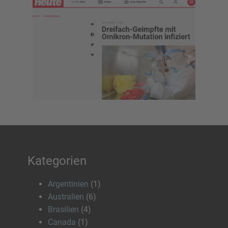
Kategorien
Argentinien
(1)
Australien
(6)
Brasilien
(4)
Canada
(1)