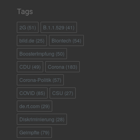
Tags
2G
(51)
B.1.1.529
(41)
bild.de
(25)
Biontech
(54)
BoosterImpfung
(50)
CDU
(49)
Corona
(183)
Corona-Politik
(57)
COVID
(85)
CSU
(27)
de.rt.com
(29)
Diskriminierung
(28)
Geimpfte
(79)