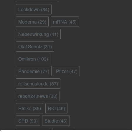
Lockdown
(34)
Moderna
(29)
mRNA
(45)
Nebenwirkung
(41)
Olaf Scholz
(31)
Omikron
(103)
Pandemie
(77)
Pfizer
(47)
reitschuster.de
(87)
report24.news
(38)
Risiko
(35)
RKI
(49)
SPD
(90)
Studie
(46)