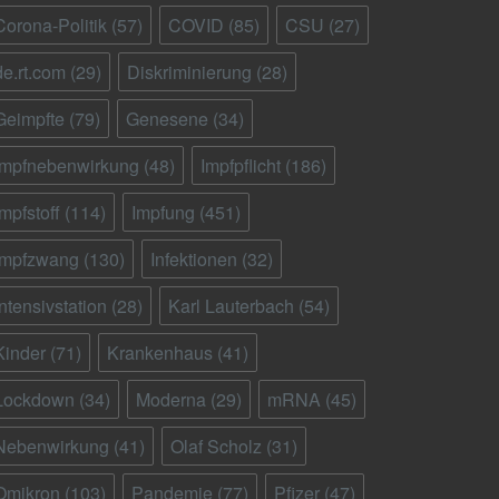
Corona-Politik
(57)
COVID
(85)
CSU
(27)
de.rt.com
(29)
Diskriminierung
(28)
Geimpfte
(79)
Genesene
(34)
Impfnebenwirkung
(48)
Impfpflicht
(186)
Impfstoff
(114)
Impfung
(451)
Impfzwang
(130)
Infektionen
(32)
Intensivstation
(28)
Karl Lauterbach
(54)
Kinder
(71)
Krankenhaus
(41)
Lockdown
(34)
Moderna
(29)
mRNA
(45)
Nebenwirkung
(41)
Olaf Scholz
(31)
Omikron
(103)
Pandemie
(77)
Pfizer
(47)