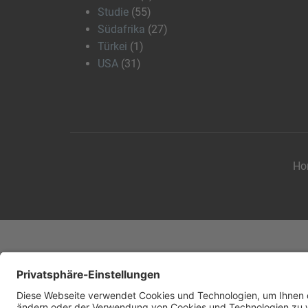
Studie
(55)
Südafrika
(27)
Türkei
(1)
USA
(31)
Ho