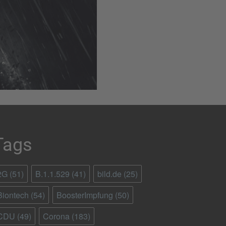
Tags
2G
(51)
B.1.1.529
(41)
bild.de
(25)
Biontech
(54)
BoosterImpfung
(50)
CDU
(49)
Corona
(183)