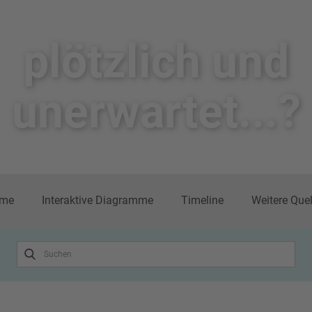
plötzlich un​d
unerwartet...?
me
Interaktive Diagramme
Timeline
Weitere Que