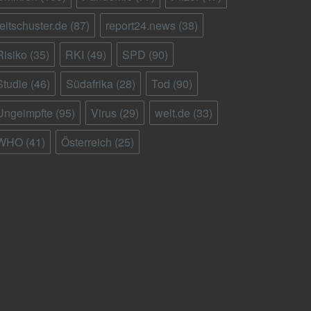
reitschuster.de
(87)
report24.news
(38)
Risiko
(35)
RKI
(49)
SPD
(90)
Studie
(46)
Südafrika
(28)
Tod
(90)
Ungeimpfte
(95)
Virus
(29)
welt.de
(33)
WHO
(41)
Österreich
(25)