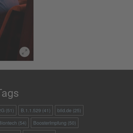
Tags
2G
(51)
B.1.1.529
(41)
bild.de
(25)
Biontech
(54)
BoosterImpfung
(50)