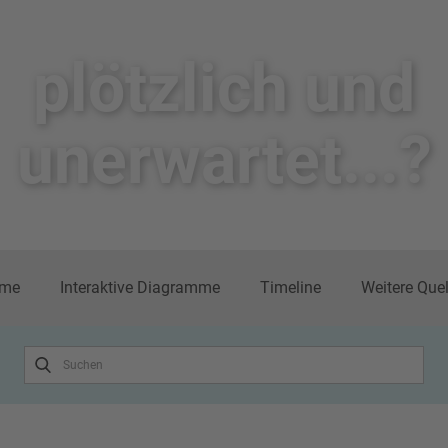
plötzlich un​d
unerwartet...?
me
Interaktive Diagramme
Timeline
Weitere Que