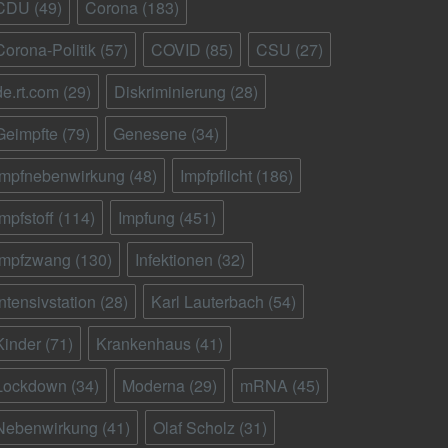
CDU
(49)
Corona
(183)
Corona-Politik
(57)
COVID
(85)
CSU
(27)
de.rt.com
(29)
Diskriminierung
(28)
Geimpfte
(79)
Genesene
(34)
Impfnebenwirkung
(48)
Impfpflicht
(186)
Impfstoff
(114)
Impfung
(451)
Impfzwang
(130)
Infektionen
(32)
Intensivstation
(28)
Karl Lauterbach
(54)
Kinder
(71)
Krankenhaus
(41)
Lockdown
(34)
Moderna
(29)
mRNA
(45)
Nebenwirkung
(41)
Olaf Scholz
(31)