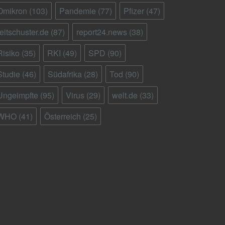
Omikron
(103)
Pandemie
(77)
Pfizer
(47)
reitschuster.de
(87)
report24.news
(38)
Risiko
(35)
RKI
(49)
SPD
(90)
Studie
(46)
Südafrika
(28)
Tod
(90)
Ungeimpfte
(95)
Virus
(29)
welt.de
(33)
WHO
(41)
Österreich
(25)