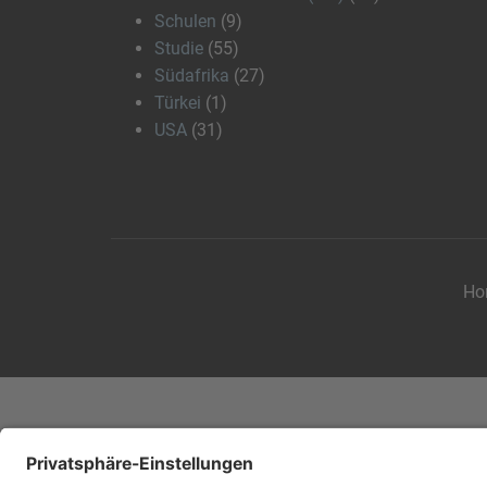
Schulen
(9)
Studie
(55)
Südafrika
(27)
Türkei
(1)
USA
(31)
Ho