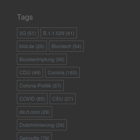
Tags
2G
(51)
B.1.1.529
(41)
bild.de
(25)
Biontech
(54)
BoosterImpfung
(50)
CDU
(49)
Corona
(183)
Corona-Politik
(57)
COVID
(85)
CSU
(27)
de.rt.com
(29)
Diskriminierung
(28)
Geimpfte
(79)