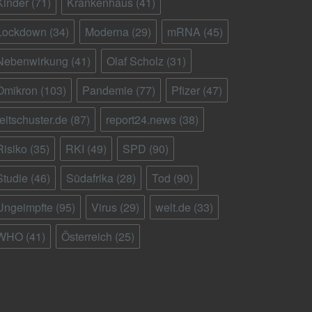
Kinder
(71)
Krankenhaus
(41)
Lockdown
(34)
Moderna
(29)
mRNA
(45)
Nebenwirkung
(41)
Olaf Scholz
(31)
Omikron
(103)
Pandemie
(77)
Pfizer
(47)
reitschuster.de
(87)
report24.news
(38)
Risiko
(35)
RKI
(49)
SPD
(90)
Studie
(46)
Südafrika
(28)
Tod
(90)
Ungeimpfte
(95)
Virus
(29)
welt.de
(33)
WHO
(41)
Österreich
(25)