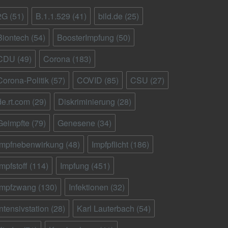
2G
(51)
B.1.1.529
(41)
bild.de
(25)
Biontech
(54)
BoosterImpfung
(50)
CDU
(49)
Corona
(183)
Corona-Politik
(57)
COVID
(85)
CSU
(27)
de.rt.com
(29)
Diskriminierung
(28)
Geimpfte
(79)
Genesene
(34)
Impfnebenwirkung
(48)
Impfpflicht
(186)
Impfstoff
(114)
Impfung
(451)
Impfzwang
(130)
Infektionen
(32)
Intensivstation
(28)
Karl Lauterbach
(54)