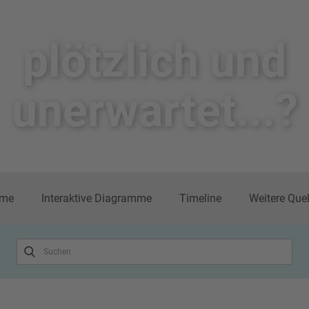
plötzlich un​d
unerwartet...?
me
Interaktive Diagramme
Timeline
Weitere Que