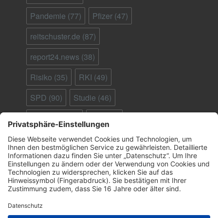
Pandemie
(77)
Pfizer
(47)
reitschuster.de
(87)
report24.news
(38)
Risiko
(35)
RKI
(49)
SPD
(90)
Studie
(46)
Südafrika
(28)
Tod
(90)
Ungeimpfte
(95)
Virus
(29)
welt.de
(33)
WHO
(41)
Österreich
(25)