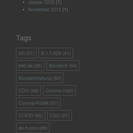
Januar 2020
(1)
November 2012
(1)
Tags
2G
(51)
B.1.1.529
(41)
bild.de
(25)
Biontech
(54)
BoosterImpfung
(50)
CDU
(49)
Corona
(183)
Corona-Politik
(57)
COVID
(85)
CSU
(27)
de.rt.com
(29)