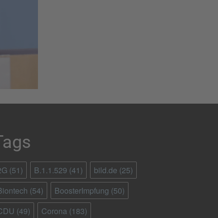
Tags
2G
(51)
B.1.1.529
(41)
bild.de
(25)
Biontech
(54)
BoosterImpfung
(50)
CDU
(49)
Corona
(183)