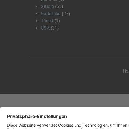
Studie
(55)
Südafrika
(27)
Türkei
(1)
USA
(31)
Ho