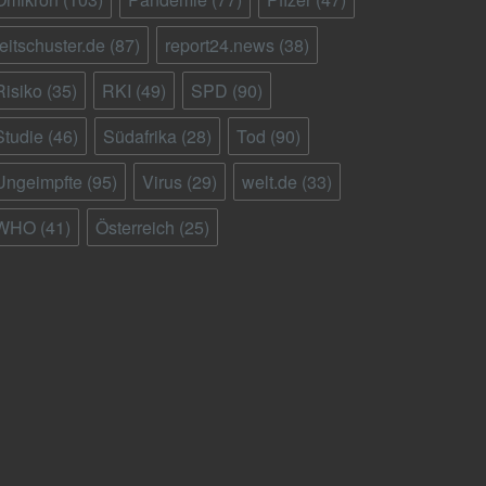
reitschuster.de
(87)
report24.news
(38)
Risiko
(35)
RKI
(49)
SPD
(90)
Studie
(46)
Südafrika
(28)
Tod
(90)
Ungeimpfte
(95)
Virus
(29)
welt.de
(33)
WHO
(41)
Österreich
(25)