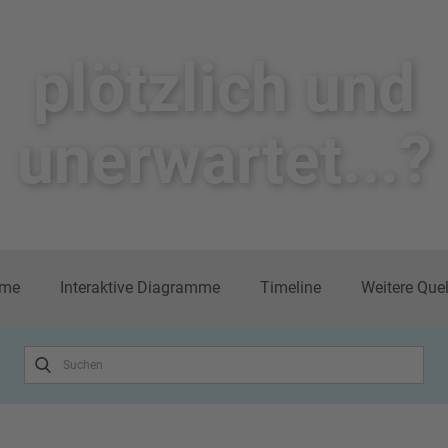
plötzlich un​d
unerwartet...?
me
Interaktive Diagramme
Timeline
Weitere Que