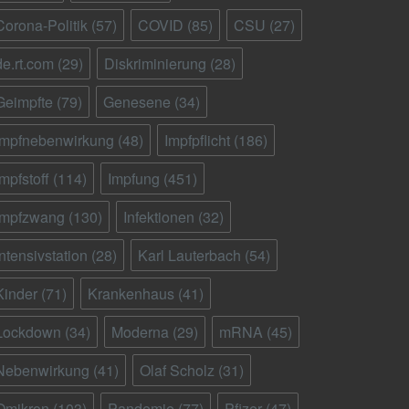
Corona-Politik
(57)
COVID
(85)
CSU
(27)
de.rt.com
(29)
Diskriminierung
(28)
Geimpfte
(79)
Genesene
(34)
Impfnebenwirkung
(48)
Impfpflicht
(186)
Impfstoff
(114)
Impfung
(451)
Impfzwang
(130)
Infektionen
(32)
Intensivstation
(28)
Karl Lauterbach
(54)
Kinder
(71)
Krankenhaus
(41)
Lockdown
(34)
Moderna
(29)
mRNA
(45)
Nebenwirkung
(41)
Olaf Scholz
(31)
Omikron
(103)
Pandemie
(77)
Pfizer
(47)