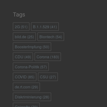
Tags
2G
(51)
B.1.1.529
(41)
bild.de
(25)
Biontech
(54)
BoosterImpfung
(50)
CDU
(49)
Corona
(183)
Corona-Politik
(57)
COVID
(85)
CSU
(27)
de.rt.com
(29)
Diskriminierung
(28)
Geimpfte
(79)